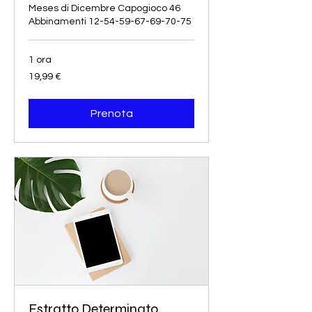
Meses di Dicembre Capogioco 46
Abbinamenti 12-54-59-67-69-70-75
1 ora
19,99
19,99 €
euro
Prenota
Estratto Determinato