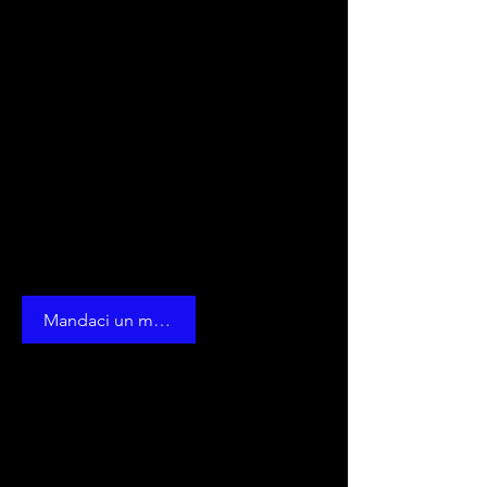
Crediamo fermamente agli studi
ed alle ricerche
effettuate negli ultimi anni.
Qui trovate 3 tECNICHE
formidabili che portano
inevitabilmente a vincita
nell'89% delle previsioni
consigliate su 2 ruote precise.
PER INFO
Mandaci un messaggio