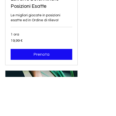
Posizioni Esatte
Le migliori giocate in posizioni
esatte ed in Ordine di rilievo!
1 ora
19,99
19,99 €
euro
Prenota