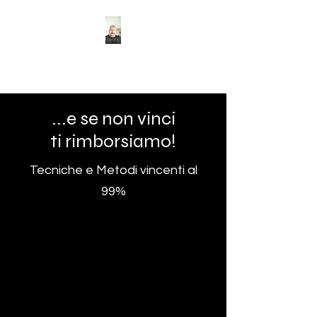
90 Numeri per Vincere!
...e se non vinci
ti rimborsiamo!
Tecniche e Metodi vincenti al
99%
Iscrvuiti gratis per info e regolamnto degli
Abbonati
Si! siamo sicuramente noti per il
RIMBORSO previsto
per tutti i nostri ABBONATI al
sito.