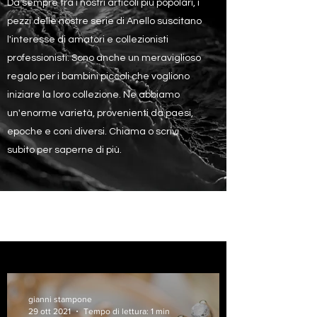
Da sempre tra i nostri articoli più popolari, i
pezzi delle nostre serie di Anello suscitano
l'interesse di amatori e collezionisti
professionisti. Sono anche un meraviglioso
regalo per i bambini piccoli che vogliono
iniziare la loro collezione. Ne abbiamo
un'enorme varietà, provenienti da paesi,
epoche e coni diversi. Chiama o scrivi
subito per saperne di più.
gianni stampone
29 ott 2021
Tempo di lettura: 1 min