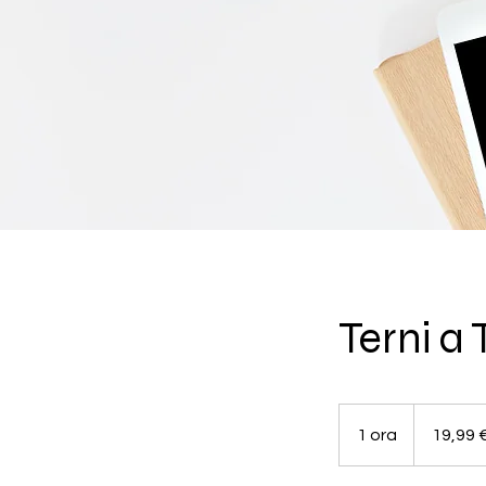
Terni a
19,99
euro
1 ora
1
19,99 
o