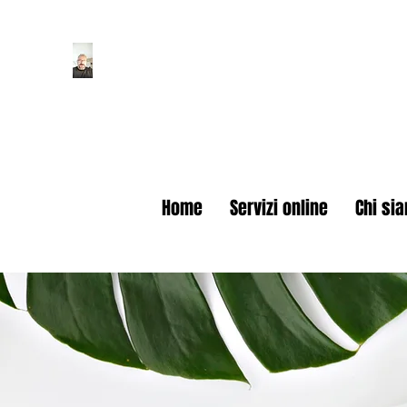
90 Numeri per Vincere!
Home
Servizi online
Chi si